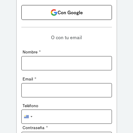
Con Google
O con tu email
*
Nombre
*
Email
Teléfono
Uruguay
+598
*
Contraseña