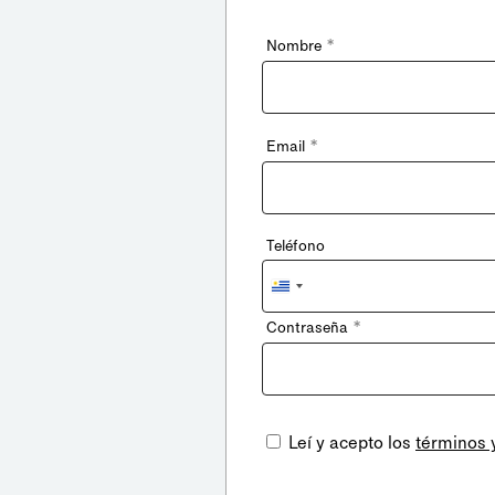
*
Nombre
*
Email
Teléfono
Uruguay
+598
*
Contraseña
Leí y acepto los
términos 