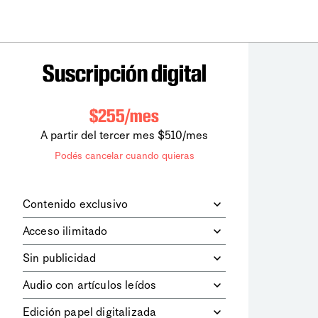
Suscripción digital
$255/mes
A partir del tercer mes $510/mes
Podés cancelar cuando quieras
Contenido exclusivo
Además de leer todos los contenidos
Acceso ilimitado
digitales de
la diaria
, podrás acceder a
los contenidos de Le Monde
Accedés sin límites a todos nuestros
Sin publicidad
diplomatique.
contenidos.
Navegá el sitio web sin espacios
Audio con artículos leídos
publicitarios.
Podrás escuchar los principales
Edición papel digitalizada
artículos del día, leídos por nuestro