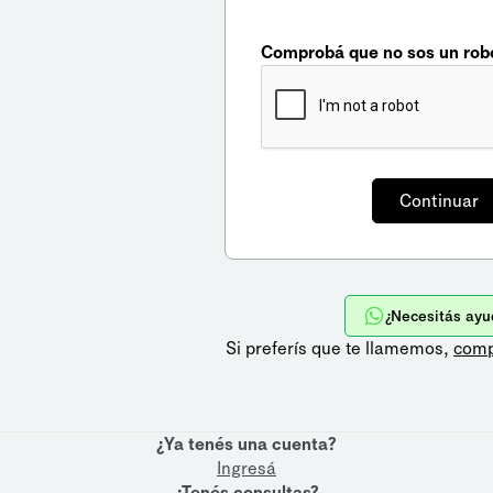
Comprobá que no sos un rob
¿Necesitás ayu
Si preferís que te llamemos,
comp
¿Ya tenés una cuenta?
Ingresá
¿Tenés consultas?