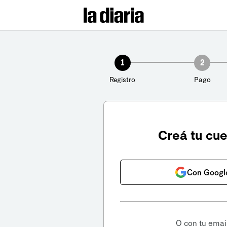
1
2
Registro
Pago
Creá tu cu
Con Googl
O con tu emai