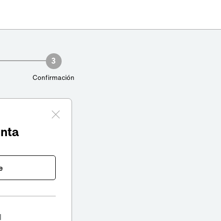
3
Confirmación
enta
e
l