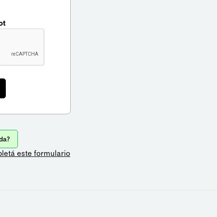
ot
da?
letá este formulario