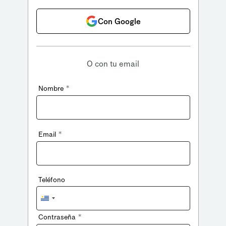
Con Google
O con tu email
*
Nombre
*
Email
Teléfono
Uruguay
+598
*
Contraseña