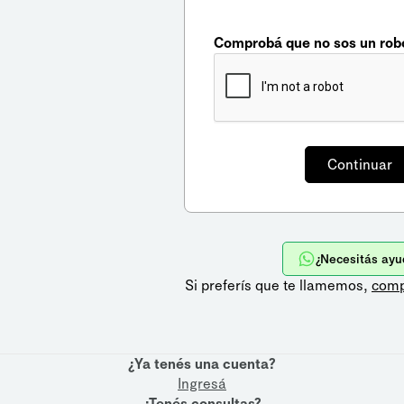
Comprobá que no sos un rob
¿Necesitás ayu
Si preferís que te llamemos,
comp
¿Ya tenés una cuenta?
Ingresá
¿Tenés consultas?