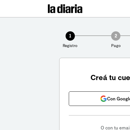
1
2
Registro
Pago
Creá tu cu
Con Googl
O con tu emai