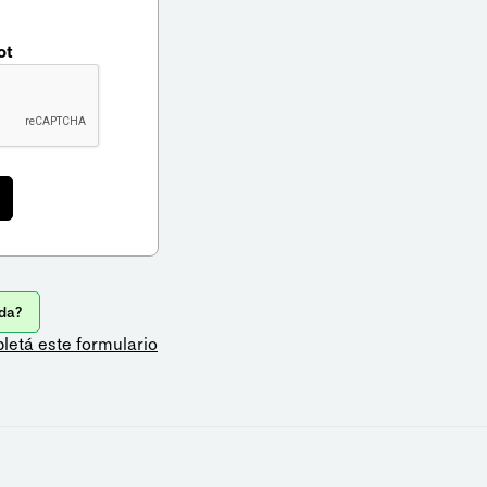
ot
da?
letá este formulario