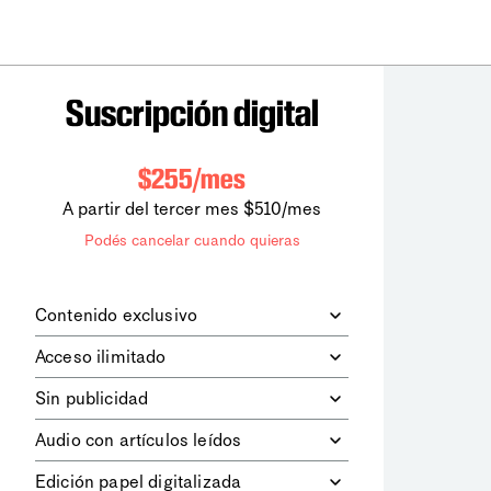
Suscripción digital
$255/mes
A partir del tercer mes $510/mes
Podés cancelar cuando quieras
Contenido exclusivo
Además de leer todos los contenidos
Acceso ilimitado
digitales de
la diaria
, podrás acceder a
los contenidos de Le Monde
Accedés sin límites a todos nuestros
Sin publicidad
diplomatique.
contenidos.
Navegá el sitio web sin espacios
Audio con artículos leídos
publicitarios.
Podrás escuchar los principales
Edición papel digitalizada
artículos del día, leídos por nuestro