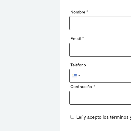
*
Nombre
*
Email
Teléfono
Uruguay
+598
*
Contraseña
Leí y acepto los
términos 