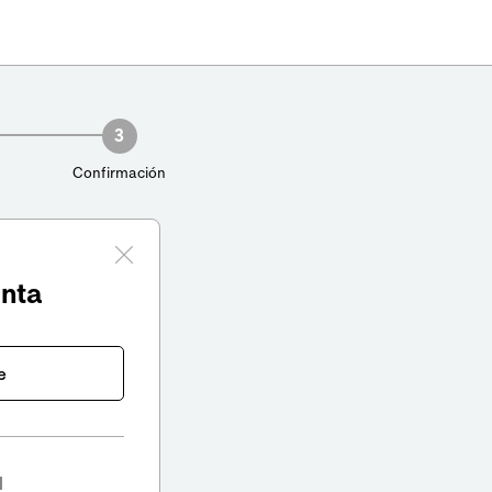
3
Confirmación
enta
e
l