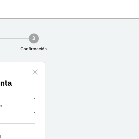
3
Confirmación
enta
e
l