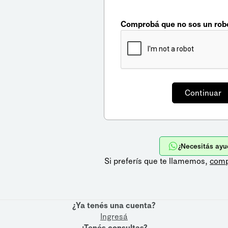
Comprobá que no sos un rob
¿Necesitás ayu
Si preferís que te llamemos,
comp
¿Ya tenés una cuenta?
Ingresá
¿Tenés consultas?