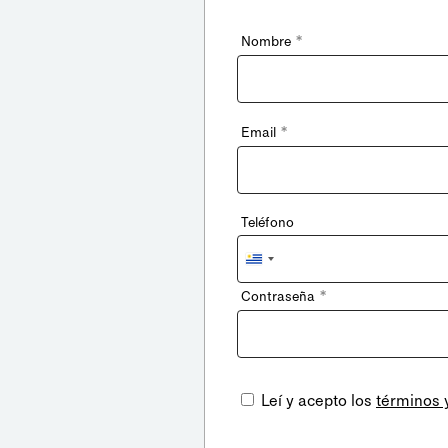
*
Nombre
*
Email
Teléfono
Uruguay
+598
*
Contraseña
Leí y acepto los
términos 