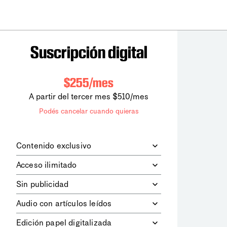
Suscripción digital
$255/mes
A partir del tercer mes $510/mes
Podés cancelar cuando quieras
Contenido exclusivo
Además de leer todos los contenidos
Acceso ilimitado
digitales de
la diaria
, podrás acceder a
los contenidos de Le Monde
Accedés sin límites a todos nuestros
Sin publicidad
diplomatique.
contenidos.
Navegá el sitio web sin espacios
Audio con artículos leídos
publicitarios.
Podrás escuchar los principales
Edición papel digitalizada
artículos del día, leídos por nuestro