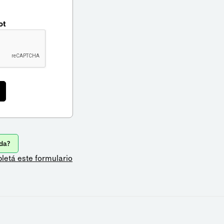
ot
da?
letá este formulario