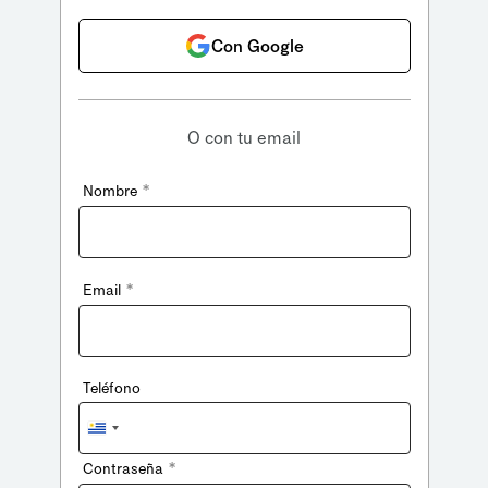
Con Google
O con tu email
*
Nombre
*
Email
Teléfono
Uruguay
+598
*
Contraseña