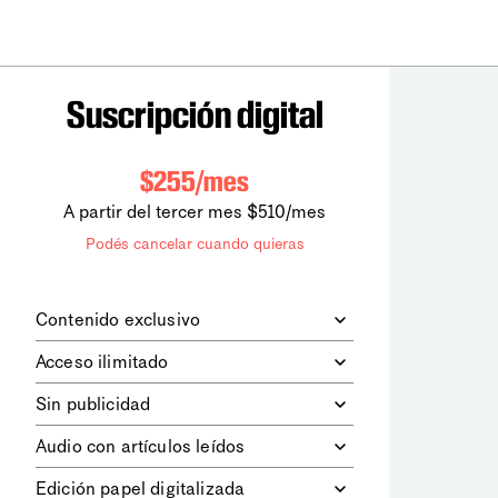
Suscripción digital
$255/mes
A partir del tercer mes $510/mes
Podés cancelar cuando quieras
Contenido exclusivo
Además de leer todos los contenidos
Acceso ilimitado
digitales de
la diaria
, podrás acceder a
los contenidos de Le Monde
Accedés sin límites a todos nuestros
Sin publicidad
diplomatique.
contenidos.
Navegá el sitio web sin espacios
Audio con artículos leídos
publicitarios.
Podrás escuchar los principales
Edición papel digitalizada
artículos del día, leídos por nuestro