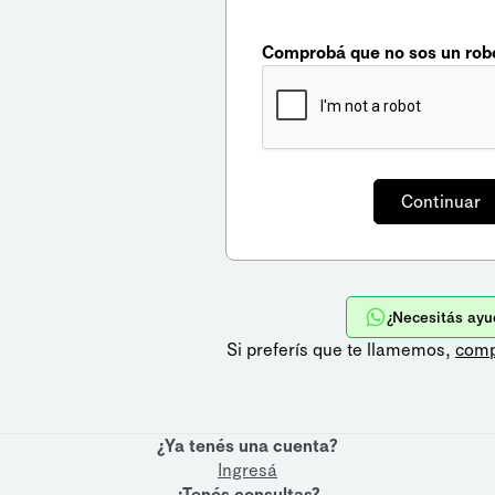
Comprobá que no sos un rob
¿Necesitás ayu
Si preferís que te llamemos,
comp
¿Ya tenés una cuenta?
Ingresá
¿Tenés consultas?