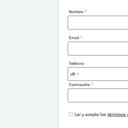
*
Nombre
*
Email
Teléfono
Uruguay
+598
*
Contraseña
Leí y acepto los
términos 