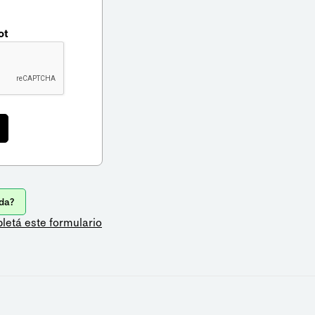
ot
da?
letá este formulario