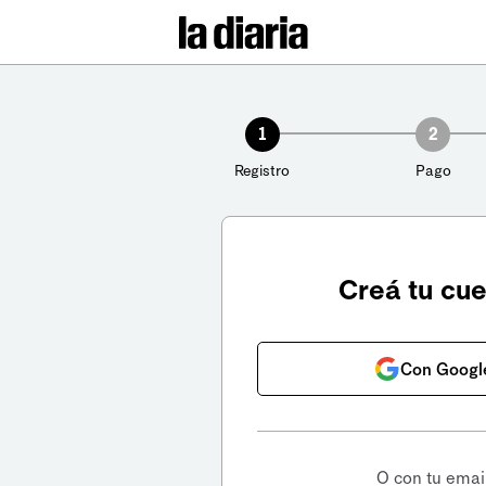
1
2
Registro
Pago
Creá tu cu
Con Googl
O con tu emai