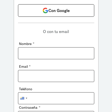
Con Google
O con tu email
*
Nombre
*
Email
Teléfono
Uruguay
+598
*
Contraseña