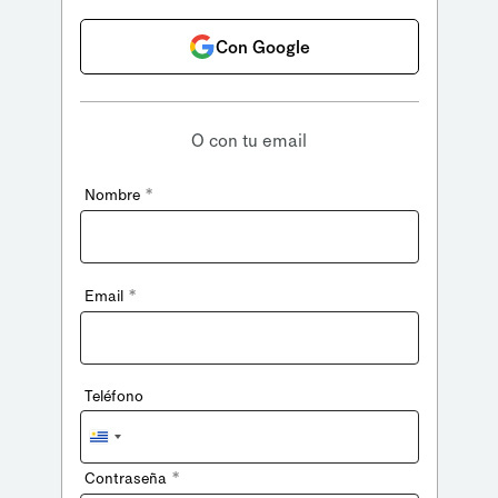
Con Google
O con tu email
*
Nombre
*
Email
Teléfono
Uruguay
+598
*
Contraseña