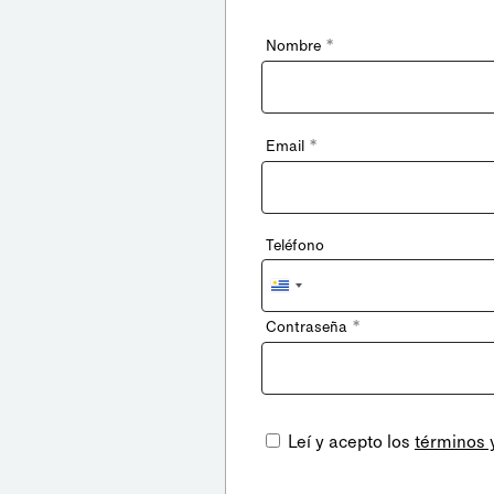
*
Nombre
*
Email
Teléfono
Uruguay
+598
*
Contraseña
Leí y acepto los
términos 