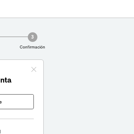
3
Confirmación
enta
e
l