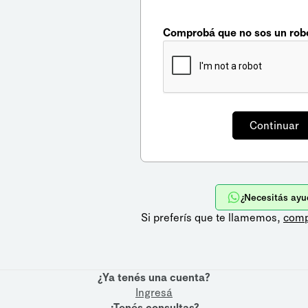
Comprobá que no sos un rob
¿Necesitás ayu
Si preferís que te llamemos,
comp
¿Ya tenés una cuenta?
Ingresá
¿Tenés consultas?