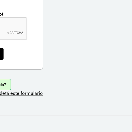
ot
da?
letá este formulario