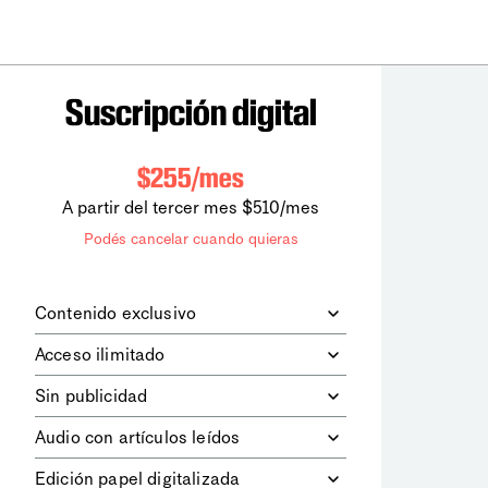
Suscripción digital
$255/mes
A partir del tercer mes $510/mes
Podés cancelar cuando quieras
Contenido exclusivo
Además de leer todos los contenidos
Acceso ilimitado
digitales de
la diaria
, podrás acceder a
los contenidos de Le Monde
Accedés sin límites a todos nuestros
Sin publicidad
diplomatique.
contenidos.
Navegá el sitio web sin espacios
Audio con artículos leídos
publicitarios.
Podrás escuchar los principales
Edición papel digitalizada
artículos del día, leídos por nuestro