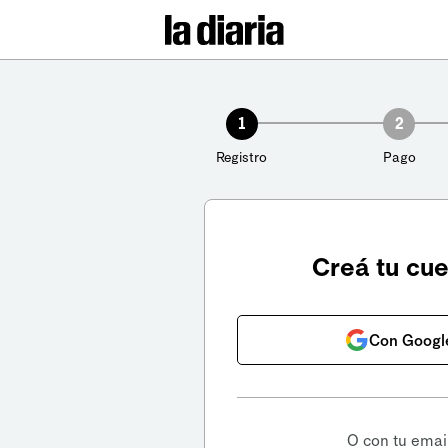
1
2
Registro
Pago
Creá tu cu
Con Googl
O con tu emai