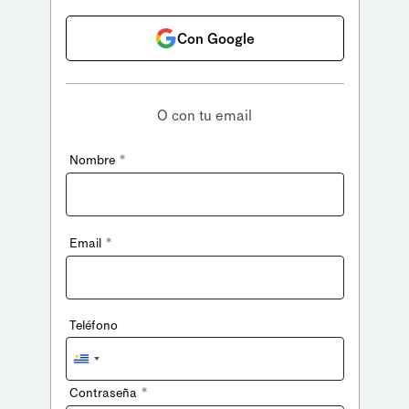
Con Google
O con tu email
*
Nombre
*
Email
Teléfono
Uruguay
+598
*
Contraseña