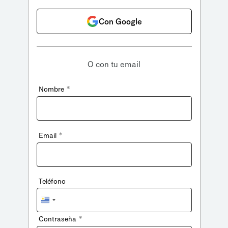
Con Google
O con tu email
*
Nombre
*
Email
Teléfono
Uruguay
+598
*
Contraseña