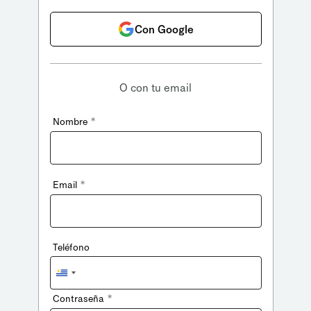
Con Google
O con tu email
*
Nombre
*
Email
Teléfono
Uruguay
+598
*
Contraseña