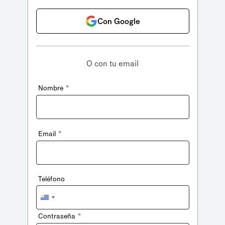
Con Google
O con tu email
*
Nombre
*
Email
Teléfono
Uruguay
+598
*
Contraseña