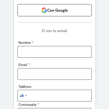
Con Google
O con tu email
*
Nombre
*
Email
Teléfono
Uruguay
+598
*
Contraseña