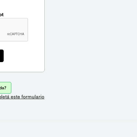
ot
da?
letá este formulario