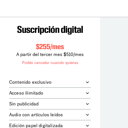
Suscripción digital
$255/mes
A partir del tercer mes $510/mes
Podés cancelar cuando quieras
Contenido exclusivo
Además de leer todos los contenidos
Acceso ilimitado
digitales de
la diaria
, podrás acceder a
los contenidos de Le Monde
Accedés sin límites a todos nuestros
Sin publicidad
diplomatique.
contenidos.
Navegá el sitio web sin espacios
Audio con artículos leídos
publicitarios.
Podrás escuchar los principales
Edición papel digitalizada
artículos del día, leídos por nuestro