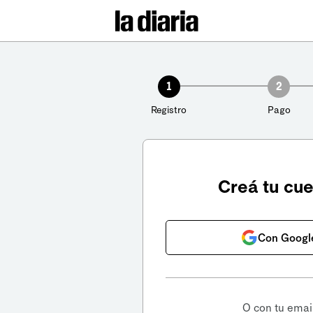
1
2
Registro
Pago
Creá tu cu
Con Googl
O con tu emai