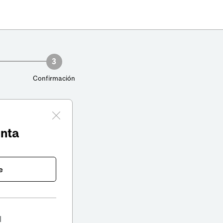
3
Confirmación
enta
e
l