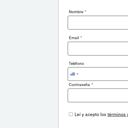
*
Nombre
*
Email
Teléfono
Uruguay
+598
*
Contraseña
Leí y acepto los
términos 