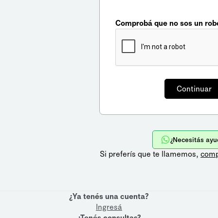
Comprobá que no sos un rob
¿Necesitás ayu
Si preferís que te llamemos,
comp
¿Ya tenés una cuenta?
Ingresá
¿Tenés consultas?