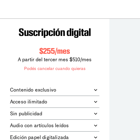
Suscripción digital
$255/mes
A partir del tercer mes $510/mes
Podés cancelar cuando quieras
Contenido exclusivo
Además de leer todos los contenidos
Acceso ilimitado
digitales de
la diaria
, podrás acceder a
los contenidos de Le Monde
Accedés sin límites a todos nuestros
Sin publicidad
diplomatique.
contenidos.
Navegá el sitio web sin espacios
Audio con artículos leídos
publicitarios.
Podrás escuchar los principales
Edición papel digitalizada
artículos del día, leídos por nuestro