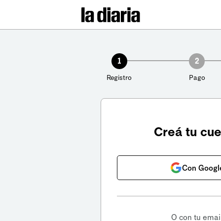
1
2
Registro
Pago
Creá tu cu
Con Googl
O con tu emai