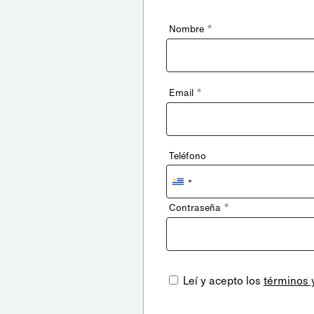
*
Nombre
*
Email
Teléfono
Uruguay
+598
*
Contraseña
Leí y acepto los
términos 