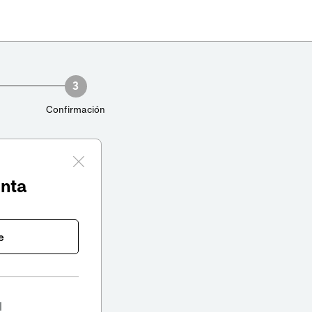
3
Confirmación
enta
e
l