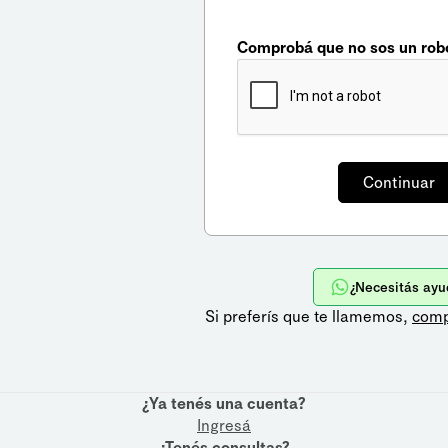
Comprobá que no sos un rob
¿Necesitás ayu
Si preferís que te llamemos,
comp
¿Ya tenés una cuenta?
Ingresá
¿Tenés consultas?