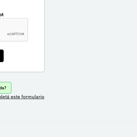
ot
da?
letá este formulario