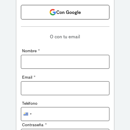
Con Google
O con tu email
*
Nombre
*
Email
Teléfono
Uruguay
+598
*
Contraseña