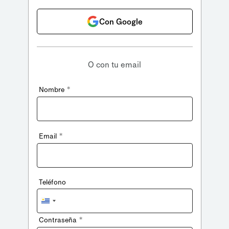
Con Google
O con tu email
*
Nombre
*
Email
Teléfono
Uruguay
+598
*
Contraseña