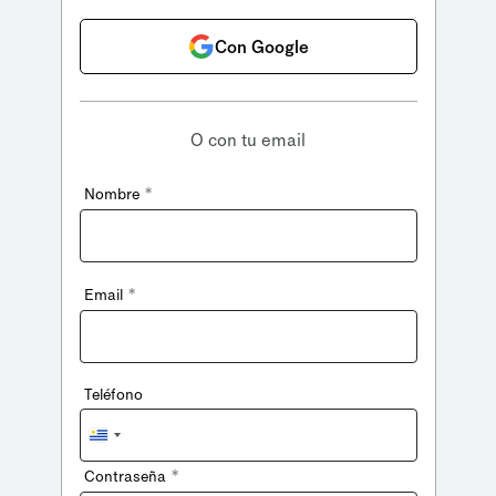
Con Google
O con tu email
*
Nombre
*
Email
Teléfono
Uruguay
+598
*
Contraseña