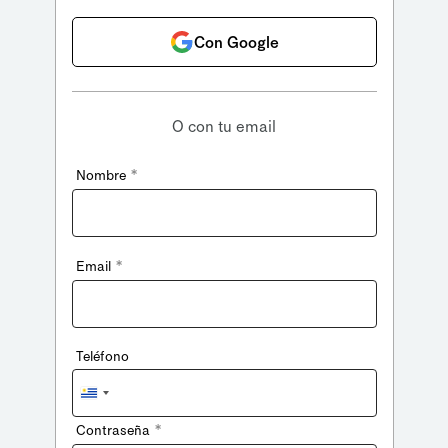
Con Google
O con tu email
*
Nombre
*
Email
Teléfono
Uruguay
+598
*
Contraseña