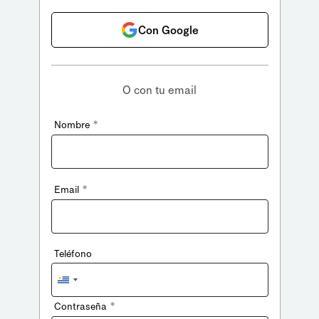
Con Google
O con tu email
*
Nombre
*
Email
Teléfono
Uruguay
+598
*
Contraseña