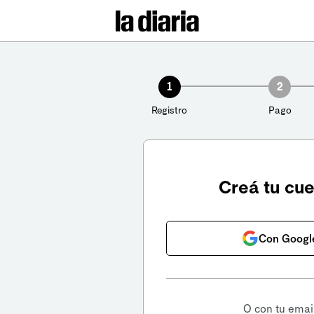
1
2
Registro
Pago
Creá tu cu
Con Googl
O con tu emai