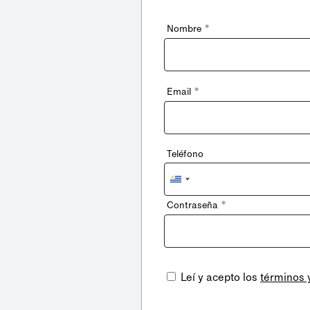
*
Nombre
*
Email
Teléfono
Uruguay
+598
*
Contraseña
Leí y acepto los
términos 