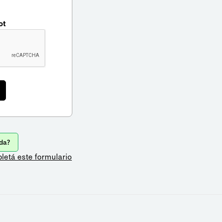
ot
da?
letá este formulario