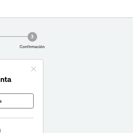
3
Confirmación
enta
e
l