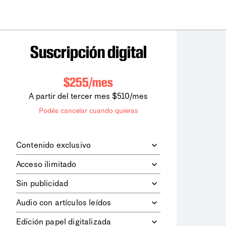
Suscripción digital
$255/mes
A partir del tercer mes $510/mes
Podés cancelar cuando quieras
Contenido exclusivo
Además de leer todos los contenidos
Acceso ilimitado
digitales de
la diaria
, podrás acceder a
los contenidos de Le Monde
Accedés sin límites a todos nuestros
Sin publicidad
diplomatique.
contenidos.
Navegá el sitio web sin espacios
Audio con artículos leídos
publicitarios.
Podrás escuchar los principales
Edición papel digitalizada
artículos del día, leídos por nuestro