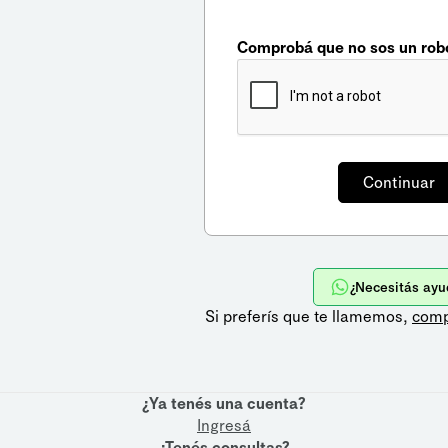
Comprobá que no sos un rob
¿Necesitás ayu
Si preferís que te llamemos,
comp
¿Ya tenés una cuenta?
Ingresá
¿Tenés consultas?