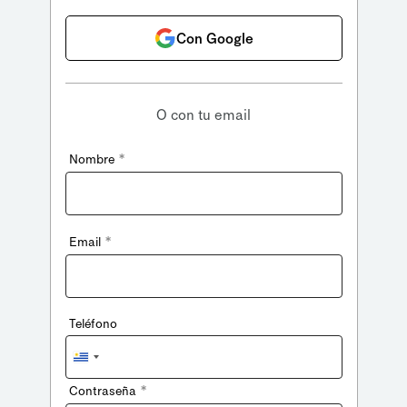
Con Google
O con tu email
*
Nombre
*
Email
Teléfono
Uruguay
+598
*
Contraseña