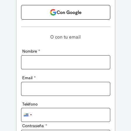
Con Google
O con tu email
*
Nombre
*
Email
Teléfono
Uruguay
+598
*
Contraseña