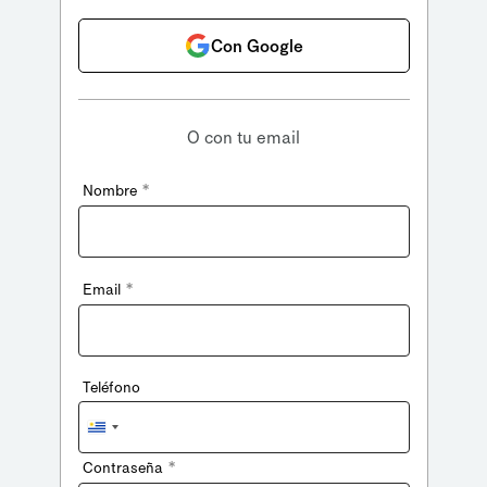
Con Google
O con tu email
*
Nombre
*
Email
Teléfono
Uruguay
+598
*
Contraseña