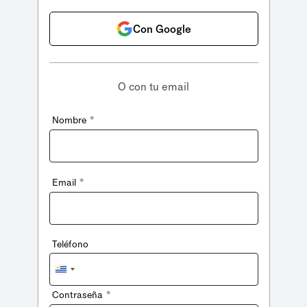
Con Google
O con tu email
*
Nombre
*
Email
Teléfono
Uruguay
+598
*
Contraseña