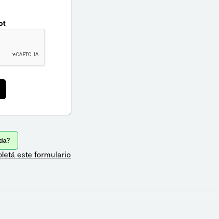
ot
da?
letá este formulario