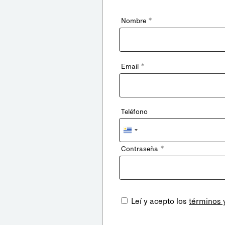
*
Nombre
*
Email
Teléfono
Uruguay
+598
*
Contraseña
Leí y acepto los
términos 