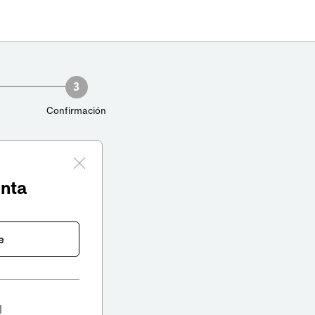
3
Confirmación
enta
e
l