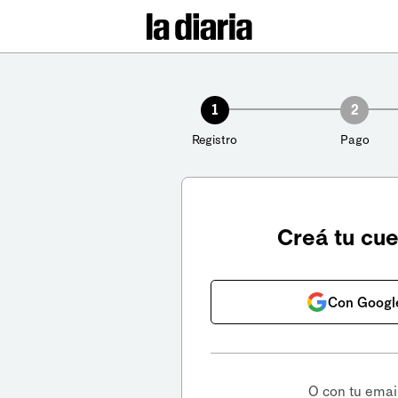
1
2
Registro
Pago
Creá tu cu
Con Googl
O con tu emai