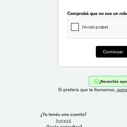
Comprobá que no sos un rob
¿Necesitás ayu
Si preferís que te llamemos,
comp
¿Ya tenés una cuenta?
Ingresá
¿Tenés consultas?