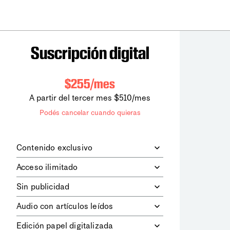
Suscripción digital
$255/mes
A partir del tercer mes $510/mes
Podés cancelar cuando quieras
Contenido exclusivo
Además de leer todos los contenidos
Acceso ilimitado
digitales de
la diaria
, podrás acceder a
los contenidos de Le Monde
Accedés sin límites a todos nuestros
Sin publicidad
diplomatique.
contenidos.
Navegá el sitio web sin espacios
Audio con artículos leídos
publicitarios.
Podrás escuchar los principales
Edición papel digitalizada
artículos del día, leídos por nuestro