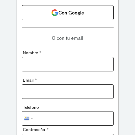
Con Google
O con tu email
*
Nombre
*
Email
Teléfono
Uruguay
+598
*
Contraseña