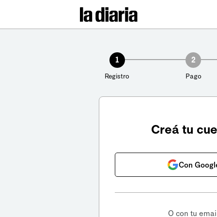
1
2
Registro
Pago
Creá tu cu
Con Googl
O con tu emai