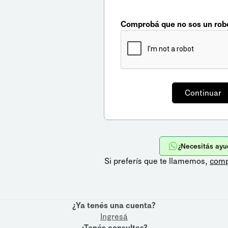
Comprobá que no sos un rob
¿Necesitás ayu
Si preferís que te llamemos,
comp
¿Ya tenés una cuenta?
Ingresá
¿Tenés consultas?