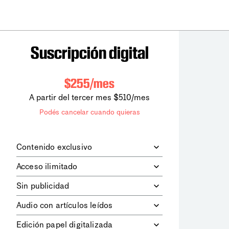
Suscripción digital
$255/mes
A partir del tercer mes $510/mes
Podés cancelar cuando quieras
Contenido exclusivo
Además de leer todos los contenidos
Acceso ilimitado
digitales de
la diaria
, podrás acceder a
los contenidos de Le Monde
Accedés sin límites a todos nuestros
Sin publicidad
diplomatique.
contenidos.
Navegá el sitio web sin espacios
Audio con artículos leídos
publicitarios.
Podrás escuchar los principales
Edición papel digitalizada
artículos del día, leídos por nuestro