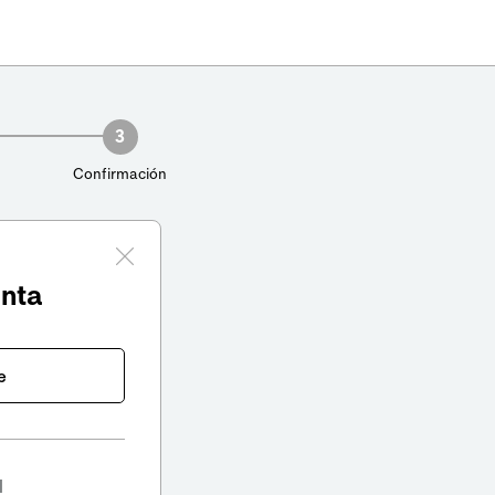
3
Confirmación
enta
e
l