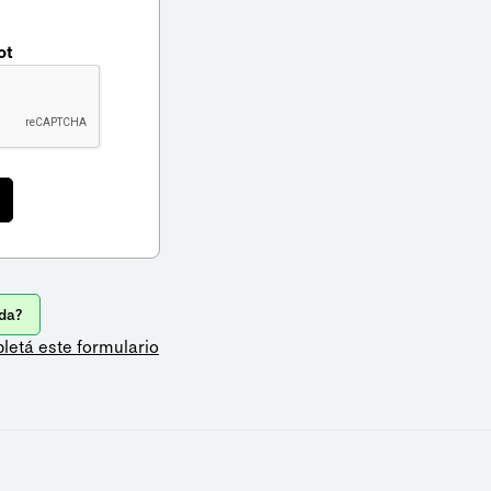
ot
da?
letá este formulario