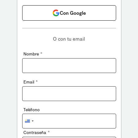
Con Google
O con tu email
*
Nombre
*
Email
Teléfono
Uruguay
+598
*
Contraseña