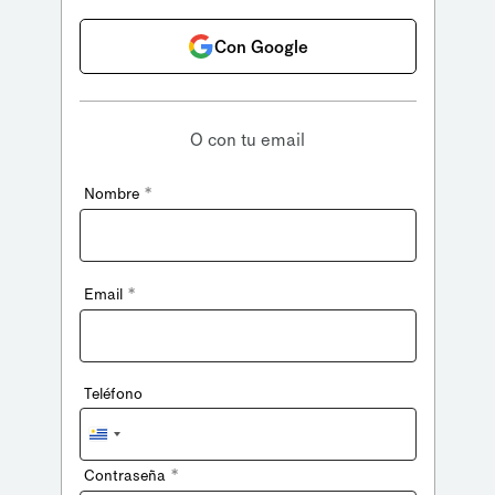
Con Google
O con tu email
*
Nombre
*
Email
Teléfono
Uruguay
+598
*
Contraseña