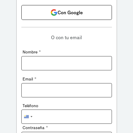
Con Google
O con tu email
*
Nombre
*
Email
Teléfono
Uruguay
+598
*
Contraseña