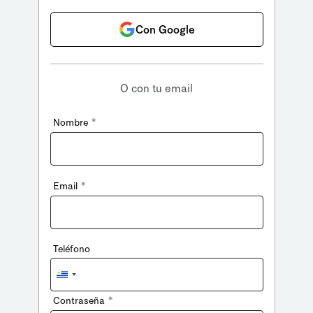
Con Google
O con tu email
*
Nombre
*
Email
Teléfono
Uruguay
+598
*
Contraseña