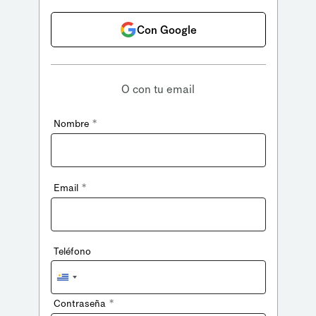
Con Google
O con tu email
*
Nombre
*
Email
Teléfono
Uruguay
+598
*
Contraseña