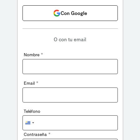
Con Google
O con tu email
*
Nombre
*
Email
Teléfono
Uruguay
+598
*
Contraseña