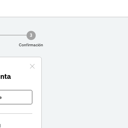
3
Confirmación
enta
e
l