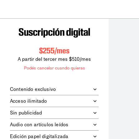
Suscripción digital
$255/mes
A partir del tercer mes $510/mes
Podés cancelar cuando quieras
Contenido exclusivo
Además de leer todos los contenidos
Acceso ilimitado
digitales de
la diaria
, podrás acceder a
los contenidos de Le Monde
Accedés sin límites a todos nuestros
Sin publicidad
diplomatique.
contenidos.
Navegá el sitio web sin espacios
Audio con artículos leídos
publicitarios.
Podrás escuchar los principales
Edición papel digitalizada
artículos del día, leídos por nuestro