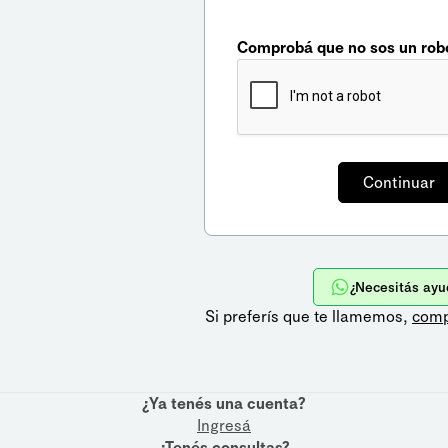
Comprobá que no sos un rob
¿Necesitás ayu
Si preferís que te llamemos,
comp
¿Ya tenés una cuenta?
Ingresá
¿Tenés consultas?