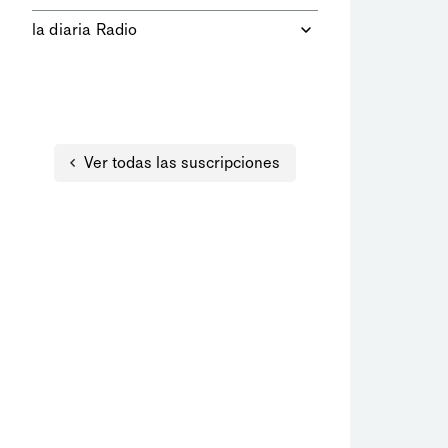
equipo de intérpretes.
Podrás leer el PDF del diario del día,
la diaria Radio
Saber más
con una experiencia digital
enriquecida.
Accedés sin límites a toda nuestra
Saber más
programación.
Ver todas las suscripciones