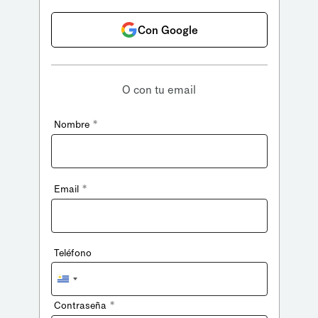
Con Google
O con tu email
*
Nombre
*
Email
Teléfono
Uruguay
+598
*
Contraseña