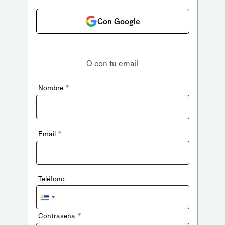
Con Google
O con tu email
*
Nombre
*
Email
Teléfono
Uruguay
+598
*
Contraseña