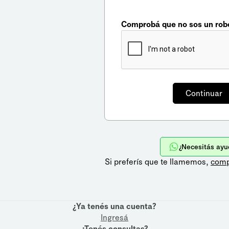
Comprobá que no sos un rob
¿Necesitás ayu
Si preferís que te llamemos,
comp
¿Ya tenés una cuenta?
Ingresá
¿Tenés consultas?