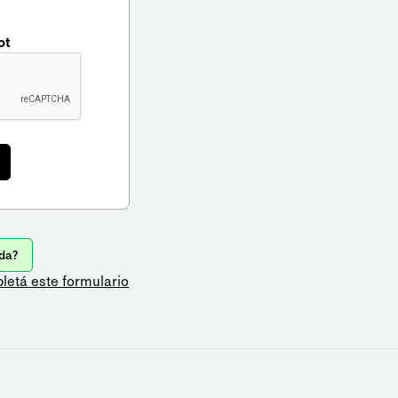
ot
da?
letá este formulario