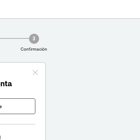
3
Confirmación
enta
e
l