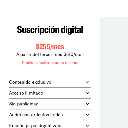
Suscripción digital
$255/mes
A partir del tercer mes $510/mes
Podés cancelar cuando quieras
Contenido exclusivo
Además de leer todos los contenidos
Acceso ilimitado
digitales de
la diaria
, podrás acceder a
los contenidos de Le Monde
Accedés sin límites a todos nuestros
Sin publicidad
diplomatique.
contenidos.
Navegá el sitio web sin espacios
Audio con artículos leídos
publicitarios.
Podrás escuchar los principales
Edición papel digitalizada
artículos del día, leídos por nuestro