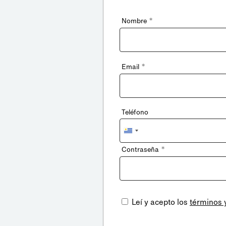
*
Nombre
*
Email
Teléfono
Uruguay
+598
*
Contraseña
Leí y acepto los
términos 