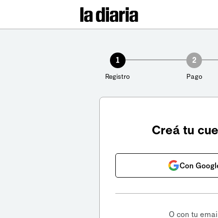
1
2
Registro
Pago
Creá tu cu
Con Googl
O con tu emai