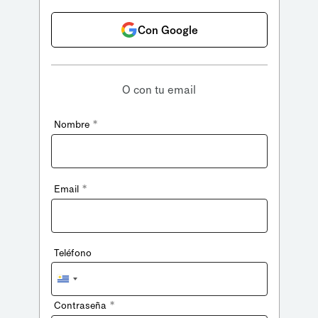
Con Google
O con tu email
*
Nombre
*
Email
Teléfono
Uruguay
+598
*
Contraseña