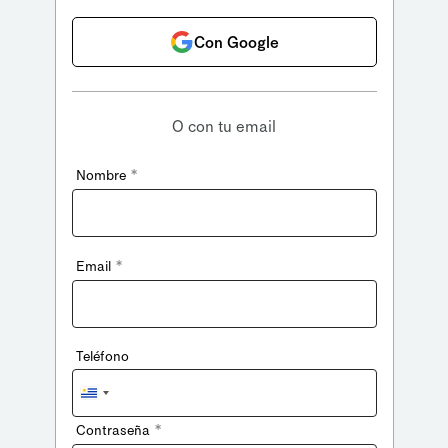
Con Google
O con tu email
*
Nombre
*
Email
Teléfono
Uruguay
+598
*
Contraseña