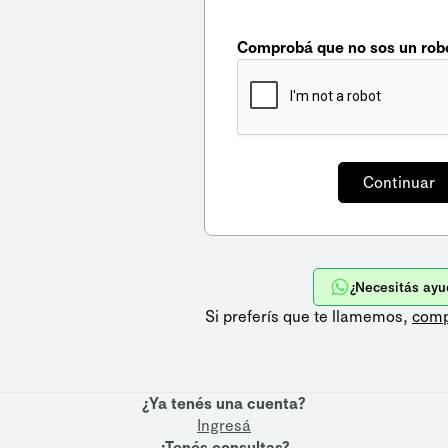
Comprobá que no sos un rob
¿Necesitás ayu
Si preferís que te llamemos,
comp
¿Ya tenés una cuenta?
Ingresá
¿Tenés consultas?