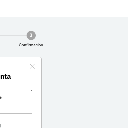
3
Confirmación
enta
e
l