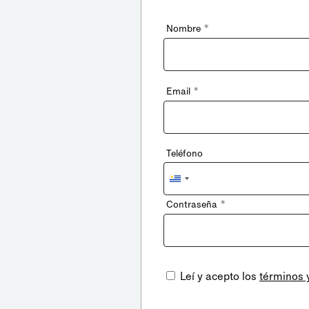
*
Nombre
*
Email
Teléfono
Uruguay
+598
*
Contraseña
Leí y acepto los
términos 