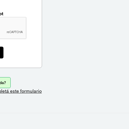
ot
da?
letá este formulario