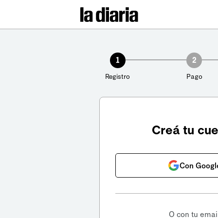
1
2
Registro
Pago
Creá tu cu
Con Googl
O con tu emai