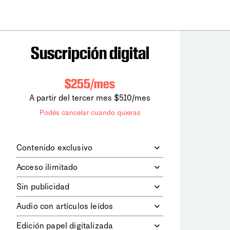
Suscripción digital
$255/mes
A partir del tercer mes $510/mes
Podés cancelar cuando quieras
Contenido exclusivo
Además de leer todos los contenidos
Acceso ilimitado
digitales de
la diaria
, podrás acceder a
los contenidos de Le Monde
Accedés sin límites a todos nuestros
Sin publicidad
diplomatique.
contenidos.
Navegá el sitio web sin espacios
Audio con artículos leídos
publicitarios.
Podrás escuchar los principales
Edición papel digitalizada
artículos del día, leídos por nuestro