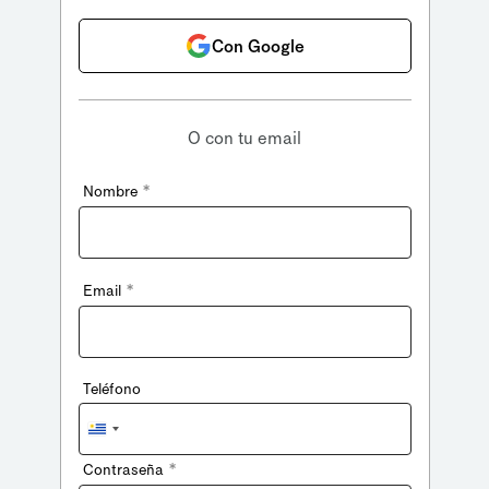
Con Google
O con tu email
*
Nombre
*
Email
Teléfono
Uruguay
+598
*
Contraseña