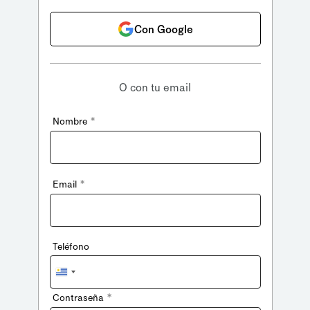
Con Google
O con tu email
*
Nombre
*
Email
Teléfono
Uruguay
+598
*
Contraseña