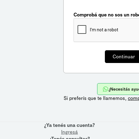
Comprobá que no sos un rob
¿Necesitás ayu
Si preferís que te llamemos,
comp
¿Ya tenés una cuenta?
Ingresá
¿Tenés consultas?