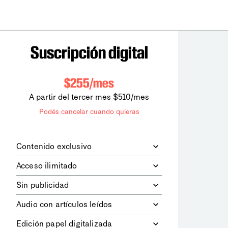
Suscripción digital
$255/mes
A partir del tercer mes $510/mes
Podés cancelar cuando quieras
Contenido exclusivo
Además de leer todos los contenidos
Acceso ilimitado
digitales de
la diaria
, podrás acceder a
los contenidos de Le Monde
Accedés sin límites a todos nuestros
Sin publicidad
diplomatique.
contenidos.
Navegá el sitio web sin espacios
Audio con artículos leídos
publicitarios.
Podrás escuchar los principales
Edición papel digitalizada
artículos del día, leídos por nuestro