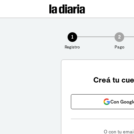
1
2
Registro
Pago
Creá tu cu
Con Googl
O con tu emai