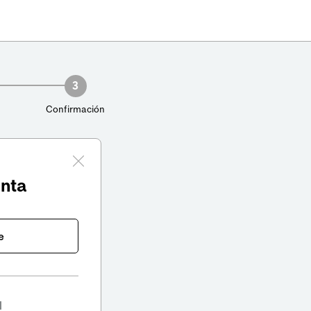
3
Confirmación
enta
e
l