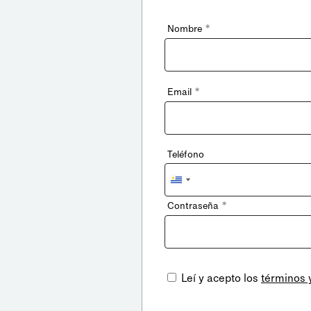
*
Nombre
*
Email
Teléfono
Uruguay
+598
*
Contraseña
Leí y acepto los
términos 