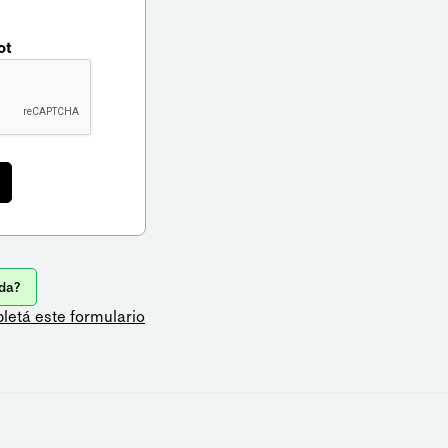
ot
da?
letá este formulario