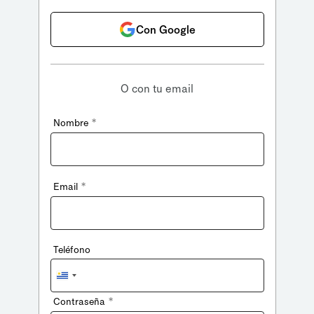
Con Google
O con tu email
*
Nombre
*
Email
Teléfono
Uruguay
+598
*
Contraseña