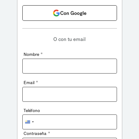
Con Google
O con tu email
*
Nombre
*
Email
Teléfono
Uruguay
+598
*
Contraseña