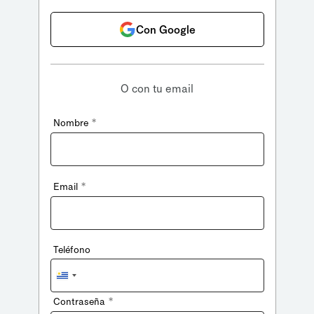
Con Google
O con tu email
*
Nombre
*
Email
Teléfono
Uruguay
+598
*
Contraseña