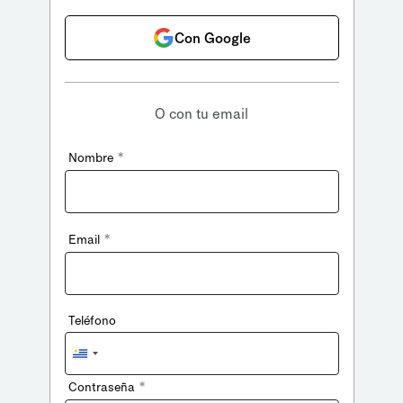
Con Google
O con tu email
*
Nombre
*
Email
Teléfono
Uruguay
+598
*
Contraseña